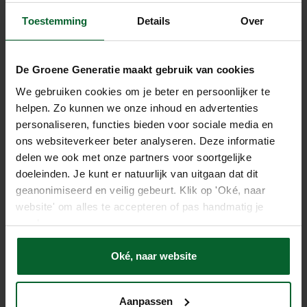
Toestemming
Details
Over
De Groene Generatie maakt gebruik van cookies
We gebruiken cookies om je beter en persoonlijker te
helpen. Zo kunnen we onze inhoud en advertenties
personaliseren, functies bieden voor sociale media en
ons websiteverkeer beter analyseren. Deze informatie
delen we ook met onze partners voor soortgelijke
Industriepark 15
doeleinden. Je kunt er natuurlijk van uitgaan dat dit
5374 CM Schaijk
geanonimiseerd en veilig gebeurt. Klik op 'Oké, naar
website' om alles te accepteren of pas handmatig je
(0486) 70 02 90
voorkeuren aan.
info@degroenegeneratie.nl
Oké, naar website
Aanpassen