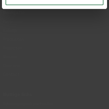
Navigatie
Particulier
Zakelijk
Producten
Projecten
Nieuws
Over ons
Contact
Nuttige links
Adviesgesprek particulier