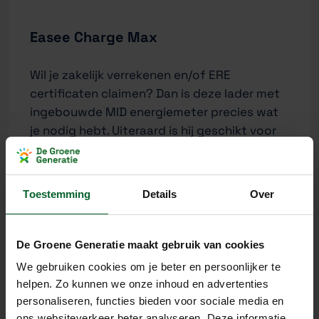
Easee Charge Max
Wil je zakelijk verrekenen en/of ERE
certificaten claimen? Dan is deze lader met
ingebouwde MID energiemeter precies wat
je nodig hebt. Uiteraard is hij geschikt voor
slim laden en kan hij laden op zonnestroom
mits er voldoende opwek is.
Toestemming
Details
Over
Laden tot 22 kW
Met MID meter voor zakelijk
verrekenen/Claimen ERE certificaten
De Groene Generatie maakt gebruik van cookies
5 jaar garantie
We gebruiken cookies om je beter en persoonlijker te
helpen. Zo kunnen we onze inhoud en advertenties
Sim laden
personaliseren, functies bieden voor sociale media en
Laden met zonne-energie
ons websiteverkeer beter analyseren. Deze informatie