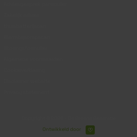
Adviesgesprek particulier
Zakelijk advies
thuisbatterijscan
Warmtepompscan
Storingsformulier
Algemene voorwaarden
Cookieverklaring
Disclaimer website
Privacy statement
Copyright © 2026 - De Groene Generatie
Ontwikkeld door