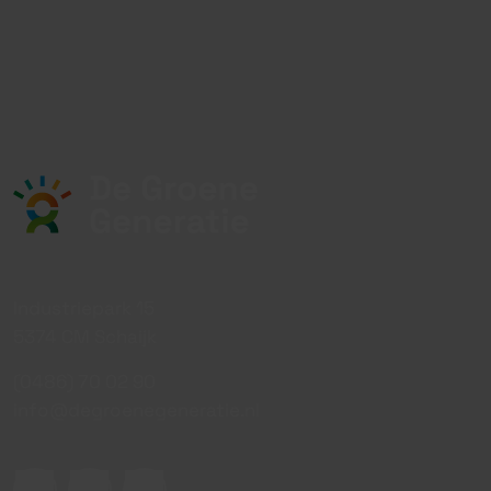
Industriepark 15
5374 CM Schaijk
(0486) 70 02 90
info@degroenegeneratie.nl