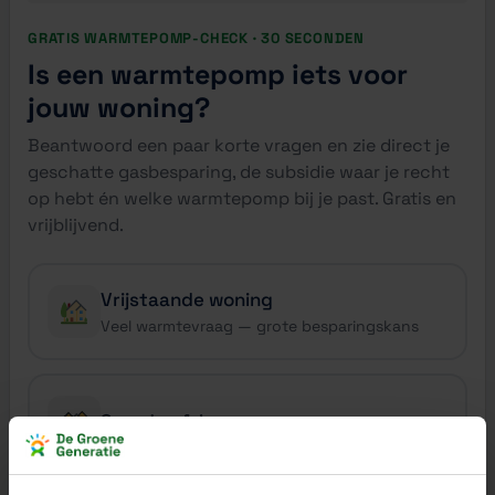
GRATIS WARMTEPOMP-CHECK · 30 SECONDEN
Is een warmtepomp iets voor
jouw woning?
Beantwoord een paar korte vragen en zie direct je
geschatte gasbesparing, de subsidie waar je recht
op hebt én welke warmtepomp bij je past. Gratis en
vrijblijvend.
Vrijstaande woning
Veel warmtevraag — grote besparingskans
2-onder-1-kap