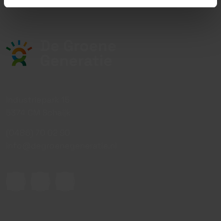
Industriepark 15
5374 CM Schaijk
(0486) 70 02 90
info@degroenegeneratie.nl