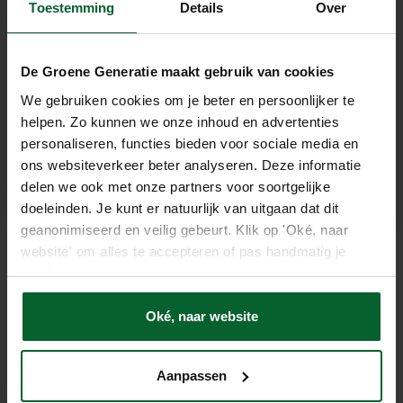
Toestemming
Details
Over
Tussen- of hoekwoning
De Groene Generatie maakt gebruik van cookies
We gebruiken cookies om je beter en persoonlijker te
Appartement
helpen. Zo kunnen we onze inhoud en advertenties
We kijken naar de mogelijkheden
personaliseren, functies bieden voor sociale media en
ons websiteverkeer beter analyseren. Deze informatie
delen we ook met onze partners voor soortgelijke
Stap voor stap verduurzamen met De Groene Generatie
doeleinden. Je kunt er natuurlijk van uitgaan dat dit
geanonimiseerd en veilig gebeurt. Klik op 'Oké, naar
* Terugverdientijd is inclusief de geschatte ISDE-subsidie. Alle bedragen
zijn een indicatie op basis van je antwoorden en gemiddelde
website' om alles te accepteren of pas handmatig je
energieprijzen; je exacte berekening en subsidie volgen in het gratis
voorkeuren aan.
adviesgesprek. © De Groene Generatie · Industriepark 15, Schaijk · (0486)
70 02 90
Oké, naar website
Aanpassen