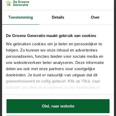
Toestemming
Details
Over
De Groene Generatie maakt gebruik van cookies
We gebruiken cookies om je beter en persoonlijker te
helpen. Zo kunnen we onze inhoud en advertenties
personaliseren, functies bieden voor sociale media en
ons websiteverkeer beter analyseren. Deze informatie
delen we ook met onze partners voor soortgelijke
doeleinden. Je kunt er natuurlijk van uitgaan dat dit
geanonimiseerd en veilig gebeurt. Klik op 'Oké, naar
Industriepark 15
website' om alles te accepteren of pas handmatig je
5374 CM Schaijk
voorkeuren aan.
(0486) 70 02 90
info@degroenegeneratie.nl
Oké, naar website