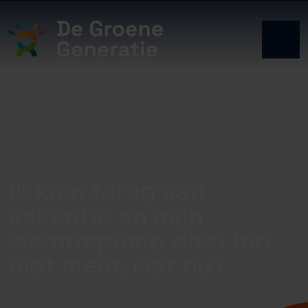
Ik kom terug van
vakantie en mijn
warmtepomp doet het
niet meer, wat nu?