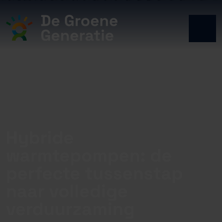
Hybride
warmtepompen: de
perfecte tussenstap
naar volledige
verduurzaming