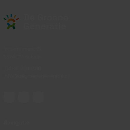
Industriepark 15
5374 CM Schaijk
(0486) 70 02 90
info@degroenegeneratie.nl
Navigatie