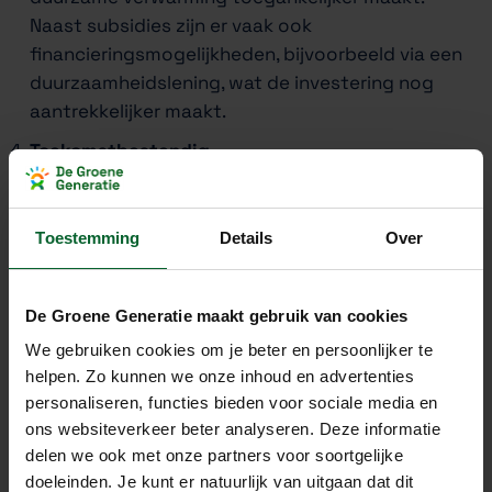
Naast subsidies zijn er vaak ook
financieringsmogelijkheden, bijvoorbeeld via een
duurzaamheidslening, wat de investering nog
aantrekkelijker maakt.
Toekomstbestendig
Een hybride warmtepomp is een ideale
tussenstap richting volledige verduurzaming. In
veel gevallen kan het systeem later worden
Toestemming
Details
Over
aangepast naar een volledig elektrische
warmtepomp. Dit maakt het een uitstekende
De Groene Generatie maakt gebruik van cookies
keuze voor huiseigenaren die op termijn volledig
van het gas af willen, maar nu nog niet klaar zijn
We gebruiken cookies om je beter en persoonlijker te
helpen. Zo kunnen we onze inhoud en advertenties
voor deze stap.
personaliseren, functies bieden voor sociale media en
ons websiteverkeer beter analyseren. Deze informatie
Wat is het verbruik van een
delen we ook met onze partners voor soortgelijke
hybride warmtepomp?
doeleinden. Je kunt er natuurlijk van uitgaan dat dit