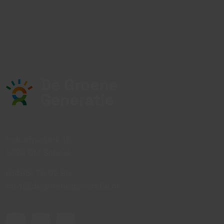
Industriepark 15
5374 CM Schaijk
(0486) 70 02 90
info@degroenegeneratie.nl