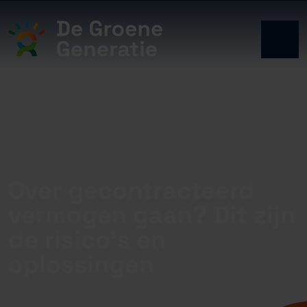
Over gecontracteerd
vermogen gaan? Dit zijn
de risico’s en
oplossingen