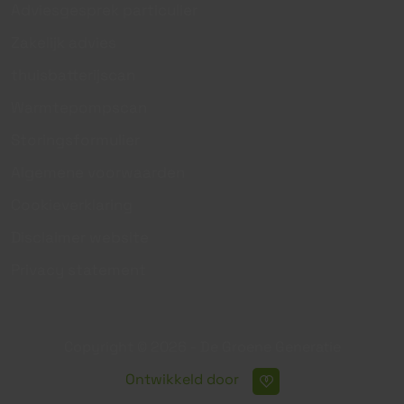
Adviesgesprek particulier
Zakelijk advies
thuisbatterijscan
Warmtepompscan
Storingsformulier
Algemene voorwaarden
Cookieverklaring
Disclaimer website
Privacy statement
Copyright © 2026 - De Groene Generatie
Ontwikkeld door