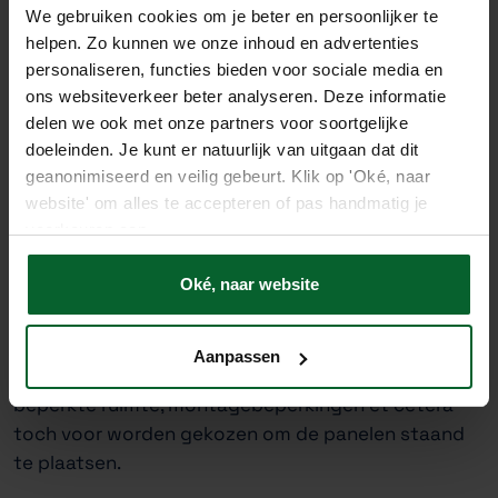
We gebruiken cookies om je beter en persoonlijker te
helpen. Zo kunnen we onze inhoud en advertenties
Hoeveel panelen die we plaatsen hangt af van de
personaliseren, functies bieden voor sociale media en
gewenste opbrengst, het soort panelen, of we ze
ons websiteverkeer beter analyseren. Deze informatie
liggend of staand plaatsen en de beschikbare
delen we ook met onze partners voor soortgelijke
ruimte op het dak. Daarnaast houden we rekening
doeleinden. Je kunt er natuurlijk van uitgaan dat dit
met schaduwobjecten.
geanonimiseerd en veilig gebeurt. Klik op 'Oké, naar
website' om alles te accepteren of pas handmatig je
voorkeuren aan.
5 Liggend of staand?
Oké, naar website
Op een plak dat kiest men er in tegenstelling tot
een schuin dak meestal voor om de zonnepanelen
Aanpassen
liggend te plaatsen. Soms kan er vanwege een
beperkte ruimte, montagebeperkingen et cetera
toch voor worden gekozen om de panelen staand
te plaatsen.