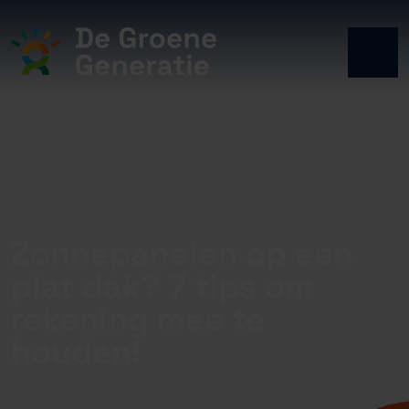
Zonnepanelen op een
plat dak? 7 tips om
rekening mee te
houden!